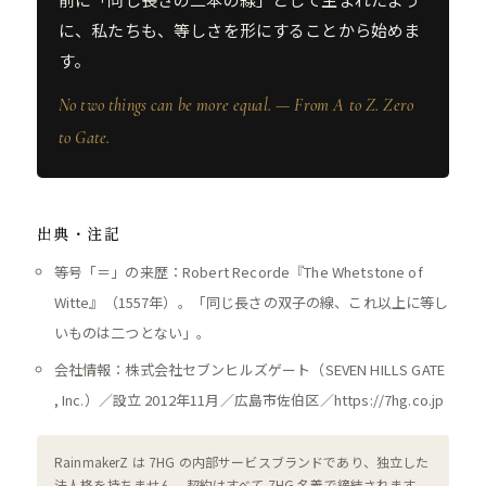
に、私たちも、等しさを形にすることから始めま
す。
No two things can be more equal. — From A to Z. Zero
to Gate.
出典・注記
等号「＝」の来歴：Robert Recorde『The Whetstone of
Witte』（1557年）。「同じ長さの双子の線、これ以上に等し
いものは二つとない」。
会社情報：株式会社セブンヒルズゲート（SEVEN HILLS GATE
, Inc.）／設立 2012年11月／広島市佐伯区／https://7hg.co.jp
RainmakerZ は 7HG の内部サービスブランドであり、独立した
法人格を持ちません。契約はすべて 7HG 名義で締結されます。