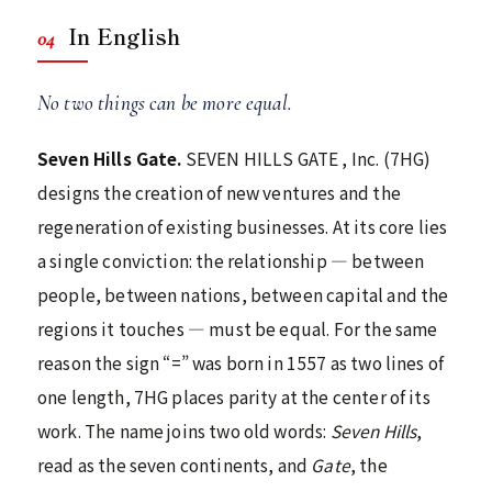
In English
04
No two things can be more equal.
Seven Hills Gate.
SEVEN HILLS GATE , Inc. (7HG)
designs the creation of new ventures and the
regeneration of existing businesses. At its core lies
a single conviction: the relationship — between
people, between nations, between capital and the
regions it touches — must be equal. For the same
reason the sign “=” was born in 1557 as two lines of
one length, 7HG places parity at the center of its
work. The name joins two old words:
Seven Hills
,
read as the seven continents, and
Gate
, the