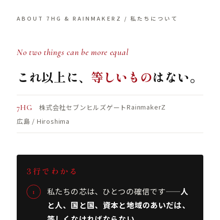
ABOUT 7HG & RAINMAKERZ / 私たちについて
No two things can be more equal
これ以上に、
等しいもの
はない。
RainmakerZ
株式会社セブンヒルズゲート
7HG
広島 / Hiroshima
3行でわかる
私たちの芯は、ひとつの確信です——
人
と人、国と国、資本と地域のあいだは、
等しくなければならない。