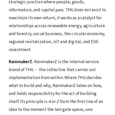
strategic junction where people, goods,
information, and capital pass. 7HG does not exist to
maximize its own return; it works as a catalyst for
relationships across renewable energy, agriculture
and forestry, social business, the circular economy,
regional revitalization, IoT and digital, and ESG
investment.
RainmakerZ.
RainmakerZ is the internal service
brand of 7HG — the collective that carries out
implementation from within. Where 7HG decides
what to build and why, RainmakerZ takes on how,
and holds responsibility for the act of building
itself. Its principle is
A to Z
: from the first line of an
idea to the moment the last gate opens, one