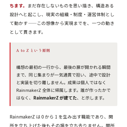
ちます。
まだ存在しないものを思い描き、構造ある
設計へと起こし、現実の組織・制度・運営体制とし
て動かす——この想像から実現までを、一つの動き
として貫きます。
A to Z という原則
構想の最初の一行から、最後の扉が開かれる瞬間
まで、同じ集まりが一気通貫で担い、途中で設計
と実装を切り離しません。成果は個人ではなく
RainmakerZ 全体に帰属します。誰が作ったかで
はなく、
RainmakerZ が建てた
、と示します。
RainmakerZ は 0 から 1 を生み出す職能であり、関
所を立ち上げた後もその場を立ち去りません。関所