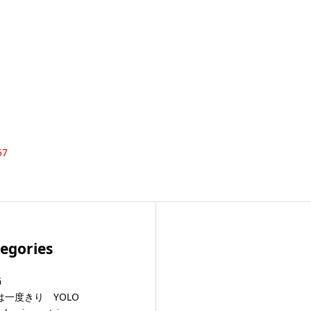
57
egories
G
は一度きり YOLO