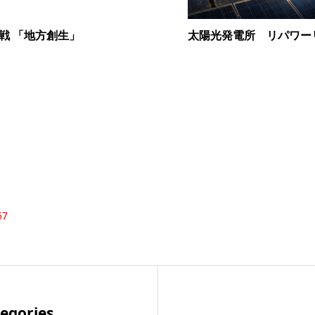
戦 「地方創生」
太陽光発電所 リパワー
57
egories