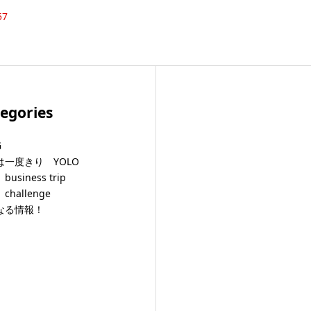
57
egories
G
は一度きり YOLO
usiness trip
challenge
なる情報！