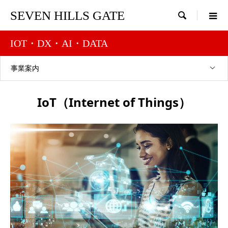
SEVEN HILLS GATE

IOT・DX・AI・DATA
事業案内
IoT（Internet of Things）