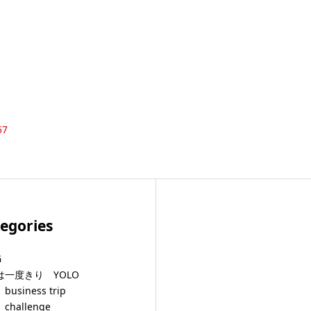
57
egories
G
は一度きり YOLO
usiness trip
challenge