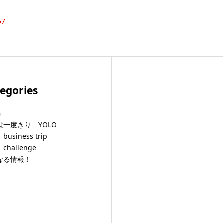
57
egories
G
は一度きり YOLO
usiness trip
challenge
なる情報！