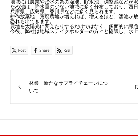
地域には農業や治水の為の溜池、貯水池、調整池などが
ため池は、降水量の少ない地域に多く分布しており、西
兵庫県、広島県、香川県などに多く見られます。
耕作放棄地、荒廃農地が増えれば、増えるほど、溜池が
恐れも出てきます。
農地を太陽光に変えたりするだけではなく、多面的に課
今後、弊社は地域ステイクホルダーの方々と協議し、水
Post
Share
RSS
林業 新たなサプライチェーンにつ
F
いて